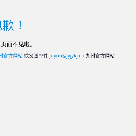
抱歉！
，页面不见啦。
州官方网站
或发送邮件
juyou@jyjykj.cn
九州官方网站