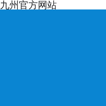
九州官方网站