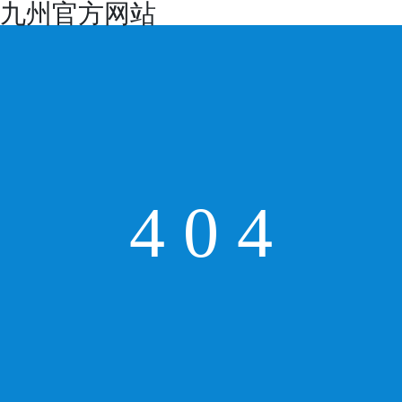
九州官方网站
4
0
4