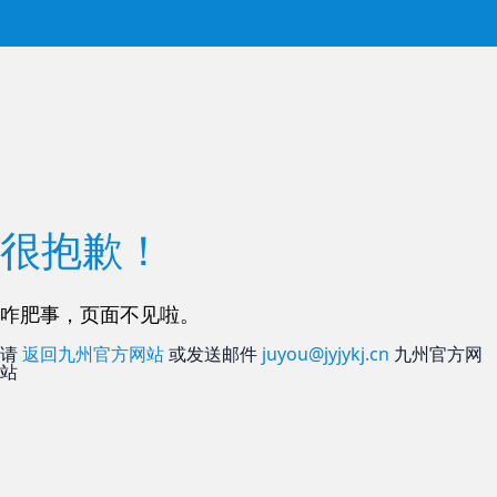
很抱歉！
咋肥事，页面不见啦。
请
返回九州官方网站
或发送邮件
juyou@jyjykj.cn
九州官方网
站