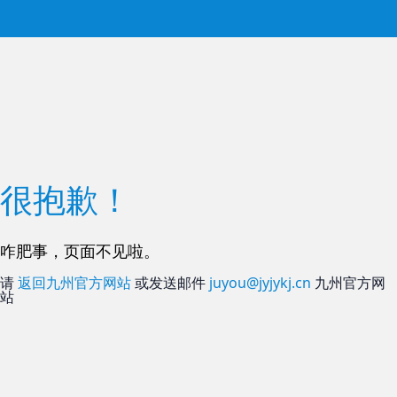
很抱歉！
咋肥事，页面不见啦。
请
返回九州官方网站
或发送邮件
juyou@jyjykj.cn
九州官方网
站